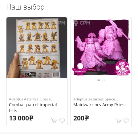
Наш выбор
Adeptus Astartes: Space
Adeptus Astartes: Space
Marines
Combat patrol imperial
Marines
Maidwarriors Army Priest
fists
13 000
200
e
e