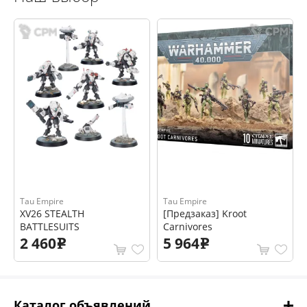
Tau Empire
Tau Empire
XV26 STEALTH
[Предзаказ] Kroot
BATTLESUITS
Carnivores
2 460
5 964
e
e
Каталог объявлений