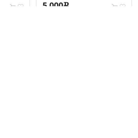
5 000
e
Мы в социальных сетях
Разместить объявление