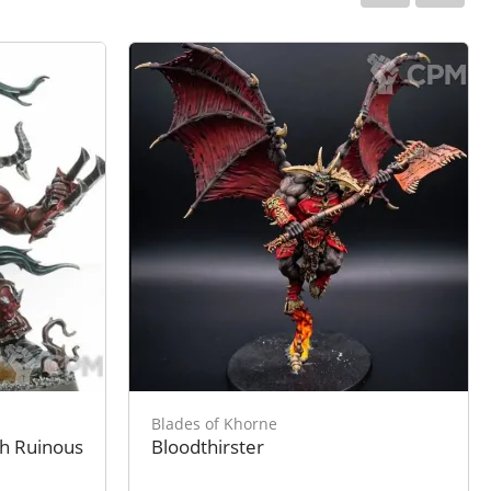
Blades of Khorne
th Ruinous
Bloodthirster