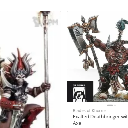
Khorne
Blades of Khorne
 Ritualist
Exalted Deathbringer wi
Axe