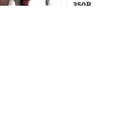
350
e
ция
Личный кабинет
Вход
 клубов
Регистрация
Забыли пароль?
омощь
пасной сделки