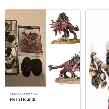
Blades of Khorne
Blades of 
Flesh Hounds
Realmgore