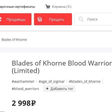
арочные сертификаты
Корзина
( 0 )
Продавцы
Продать
Blades of Khorne
Blades of Khorne Blood Warrior
(Limited)
#warhammer
#age_of_sigmar
#blades_of_khorne
#blood_warriors
Добавить тег
2 998
e