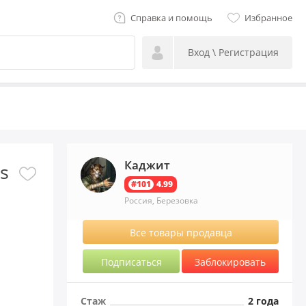
Справка и помощь
Избранное
Вход \ Регистрация
Каджит
s
#101
4.99
Россия, Березовка
Все товары продавца
Подписаться
Заблокировать
Стаж
2 года