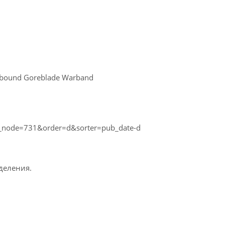
oodbound Goreblade Warband
i_node=731&order=d&sorter=pub_date-d
деления.