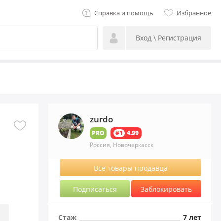
Справка и помощь
Избранное
Вход \ Регистрация
zurdo
PRO
#1
4.99
Россия, Новочеркасск
Все товары продавца
Подписаться
Заблокировать
Стаж
7 лет