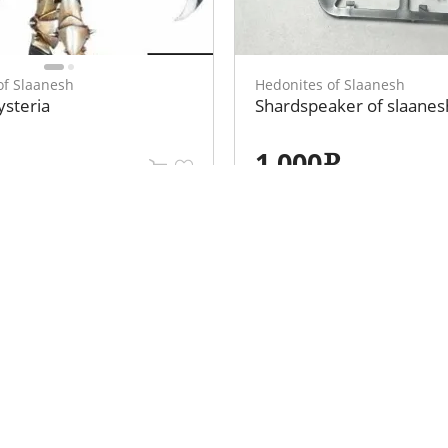
of Slaanesh
Hedonites of Slaanesh
ysteria
Shardspeaker of slaanes
1 000
e
ция
Личный кабинет
Вход
 клубов
Регистрация
Забыли пароль?