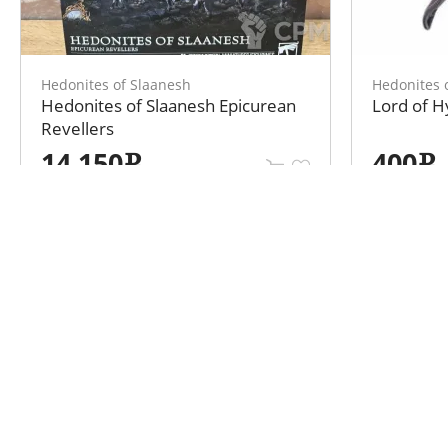
Hedonites of Slaanesh
Hedonites 
Hedonites of Slaanesh Epicurean
Lord of H
Revellers
14 150
400
e
e
Каталог объявлений
Информа
Варгеймы
Клубы
Стендовые модели
Мероприятия
Все для моделирования
О нас
Настольные игры
Контакты