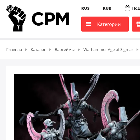
RUS
RUB
Под
Категории
Главная
Каталог
Варгеймы
Warhammer Age of Sigmar