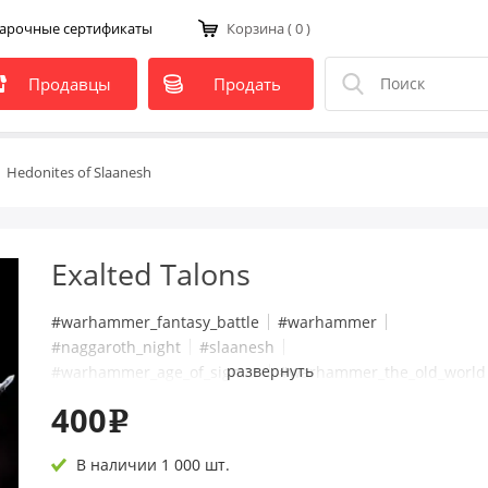
арочные сертификаты
Корзина
( 0 )
Продавцы
Продать
Hedonites of Slaanesh
Exalted Talons
#warhammer_fantasy_battle
#warhammer
#naggaroth_night
#slaanesh
развернуть
#warhammer_age_of_sigmar
#warhammer_the_old_world
#hedonites_of_slaanesh
Добавить тег
400
e
В наличии 1 000 шт.