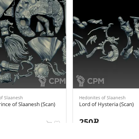
of Slaanesh
Hedonites of Slaanesh
rince of Slaanesh (Scan)
Lord of Hysteria (Scan)
250
e