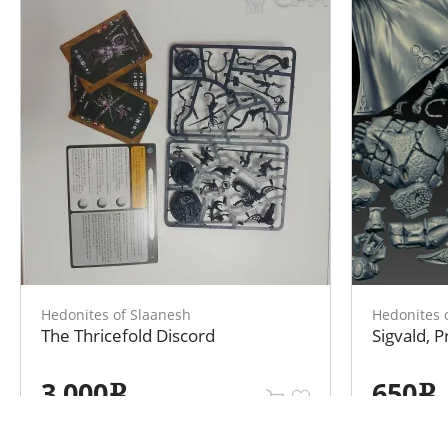
Hedonites of Slaanesh
Hedonites 
The Thricefold Discord
Sigvald, P
3 000
650
e
e