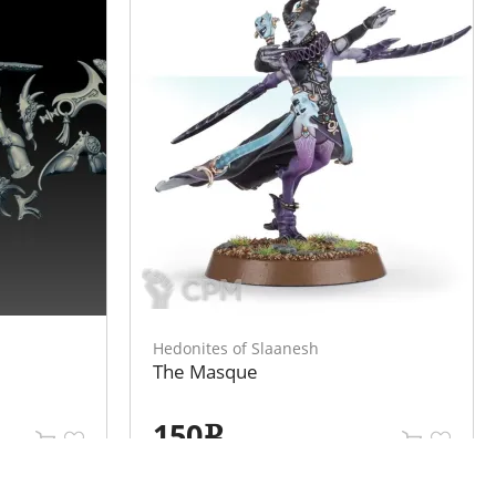
Hedonites of Slaanesh
The Masque
150
e