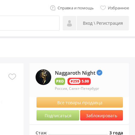
Справка и помощь
Избранное
Вход \ Регистрация
Naggaroth Night
PRO
#259
5.00
Россия, Санкт-Петербург
Все товары продавца
Подписаться
Заблокировать
Стаж
3 года