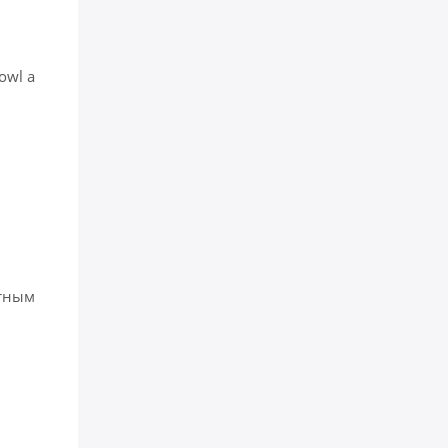
owl а
ятным