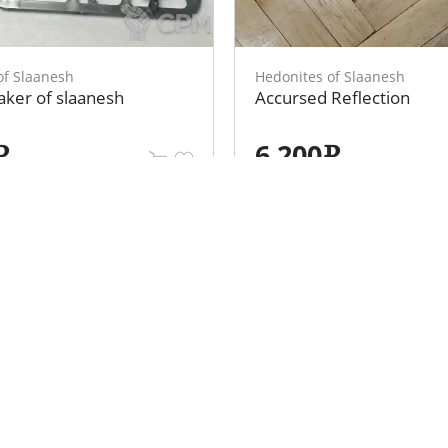
of Slaanesh
Hedonites of Slaanesh
ker of slaanesh
Accursed Reflection
6 200
e
e
ция
Личный кабинет
Вход
 клубов
Регистрация
Забыли пароль?