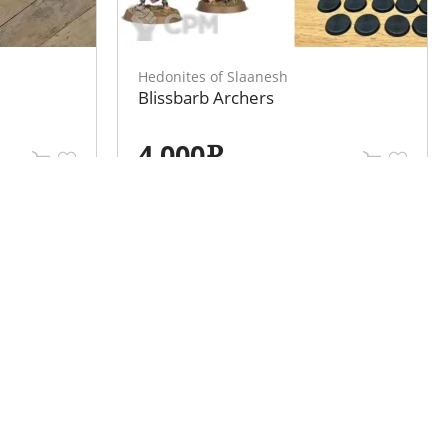
Hedonites of Slaanesh
Blissbarb Archers
4 000
e
Мы в социальных сетях
Разместить объявление