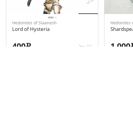
Hedonites of Slaanesh
Hedonites 
Lord of Hysteria
Shardspea
400
1 000
e
Каталог объявлений
Информа
Варгеймы
Клубы
Стендовые модели
Мероприятия
Все для моделирования
О нас
Настольные игры
Контакты