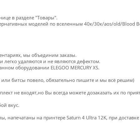
ице в разделе "Товары".
ернативных моделей по вселенным 40к/30к/aos/old/Blood B
мментариях, мы объединим заказы.
и легко удаляются и не являются дефектом.
ванном оборудовании ELEGOO MERCURY XS.
 или битсы повело, обязательно пишите и мы всё решим)
лект не входят,но Вы всегда можете дозаказать их по при
ой вкус.
, напечатаны на принтере Saturn 4 Ultra 12K, при доставке