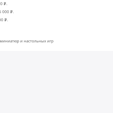
00
.
e
15 000
.
e
500
.
e
 миниатюр и настольных игр