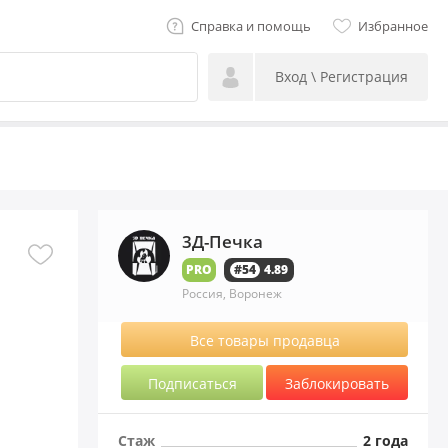
Справка и помощь
Избранное
Вход \ Регистрация
3Д-Печка
PRO
#54
4.89
Россия, Воронеж
Все товары продавца
Подписаться
Заблокировать
Стаж
2 года