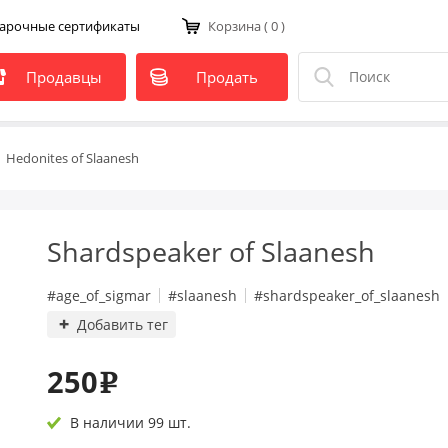
арочные сертификаты
Корзина
( 0 )
Продавцы
Продать
Hedonites of Slaanesh
Shardspeaker of Slaanesh
#age_of_sigmar
#slaanesh
#shardspeaker_of_slaanesh
Добавить тег
250
e
В наличии 99 шт.