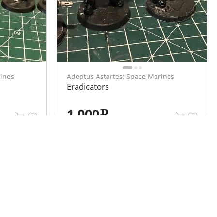
rines
Adeptus Astartes: Space Marines
Eradicators
1 000
e
Мы в социальных сетях