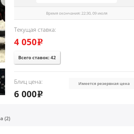
Время окончания: 22:30, 09 июля
Текущая ставка:
4 050
e
Всего ставок:
42
Блиц цена:
Имеется резервная цена
6 000
e
 (2)