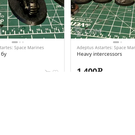
tartes: Space Marines
Adeptus Astartes: Space Ma
 бу
Heavy intercessors
1 400
e
ция
Личный кабинет
Вход
 клубов
Регистрация