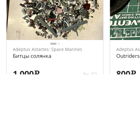
Adeptus Astartes: Space Marines
Adeptus As
Битцы солянка
Outriders
1 000
800
e
e
Каталог объявлений
Информа
Варгеймы
Клубы
Стендовые модели
Мероприятия