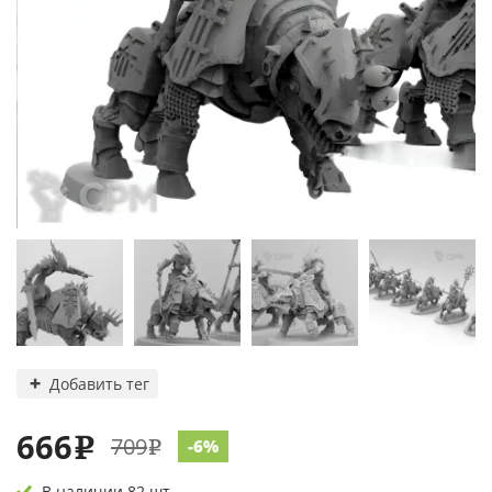
Добавить тег
666
709
e
-6%
e
В наличии 82 шт.