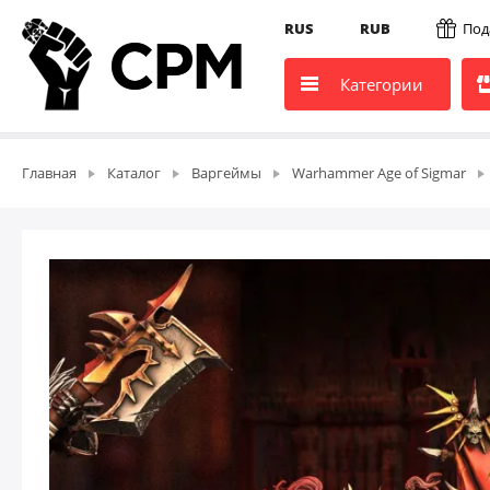
RUS
RUB
Под
Категории
Главная
Каталог
Варгеймы
Warhammer Age of Sigmar