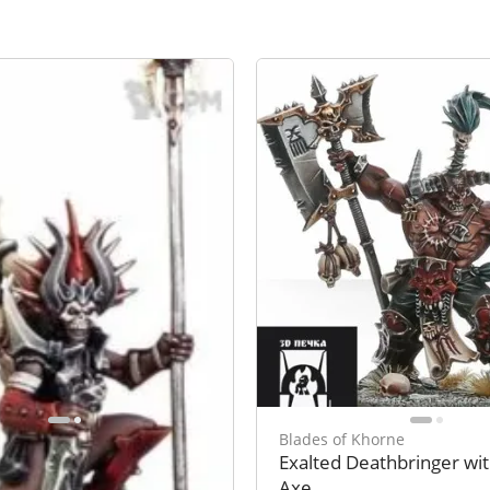
Khorne
Blades of Khorne
 Ritualist
Exalted Deathbringer wi
Axe