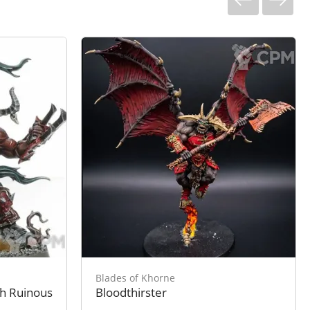
Blades of Khorne
th Ruinous
Bloodthirster