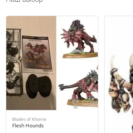
Blades of Khorne
Blades of 
Flesh Hounds
Realmgore