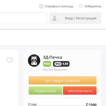
Справка и помощь
Избранное
Вход \ Регистрация
3Д-Печка
PRO
#53
4.89
Россия, Воронеж
Все товары продавца
Подписаться
Заблокировать
Стаж
2 года