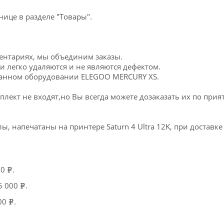
ице в разделе "Товары".
мментариях, мы объединим заказы.
и легко удаляются и не являются дефектом.
ванном оборудовании ELEGOO MERCURY XS.
лект не входят,но Вы всегда можете дозаказать их по при
, напечатаны на принтере Saturn 4 Ultra 12K, при доставке
00
.
e
15 000
.
e
500
.
e