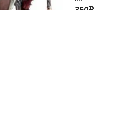
350
e
ция
Личный кабинет
Вход
 клубов
Регистрация
Забыли пароль?
омощь
пасной сделки