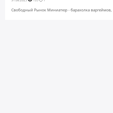
31.08.2025
135
1
Свободный Рынок Миниатюр - барахолка варгеймов,