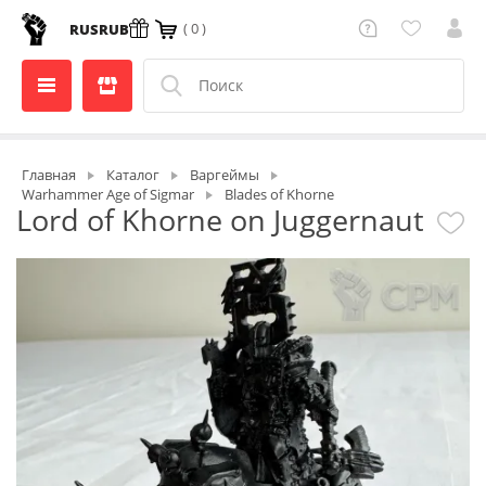
( 0 )
RUS
RUB
Главная
Каталог
Варгеймы
Warhammer Age of Sigmar
Blades of Khorne
Lord of Khorne on Juggernaut