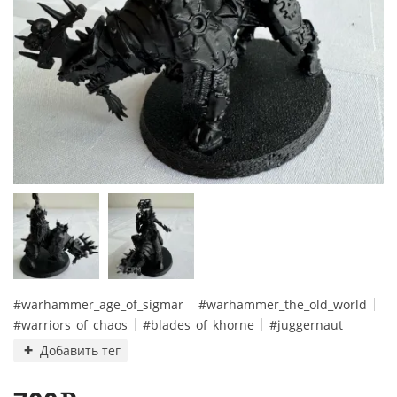
#warhammer_age_of_sigmar
#warhammer_the_old_world
#warriors_of_chaos
#blades_of_khorne
#juggernaut
Добавить тег