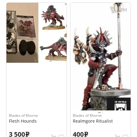
Blades of Khorne
Blades of Khorne
Flesh Hounds
Realmgore Ritualist
3 500
400
e
e