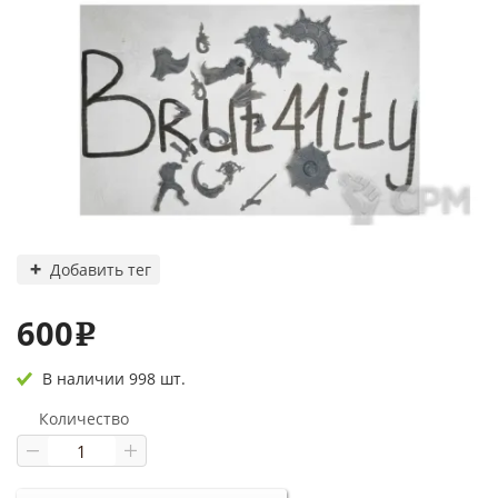
Добавить тег
600
e
В наличии 998 шт.
Количество