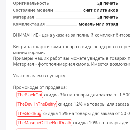
Оригинальность
3д печать
Состояние модели
снят с литников
Материал
3д печать
Комплектация
модель или отряд
ВНИМАНИЕ - цена указана за полный комплект битсов
Витрина с карточками товара в виде рендеров со вр
миниатюрами.
Примеры наших работ вы можете увидеть в товарах п
Материал - фотополимерная смола. Имеется возможно
Упаковываем в пупырку.
Промокоды от продавца:
скидка 3% на товары для заказа от 1 50
TheBlackCat
скидка 12% на товары для заказа
TheDevilInTheBelfry
скидка 15% на товары для заказа от 50 
TheGoldBug
скидка 10% на товары для 
TheMasqueOfTheRedDeath