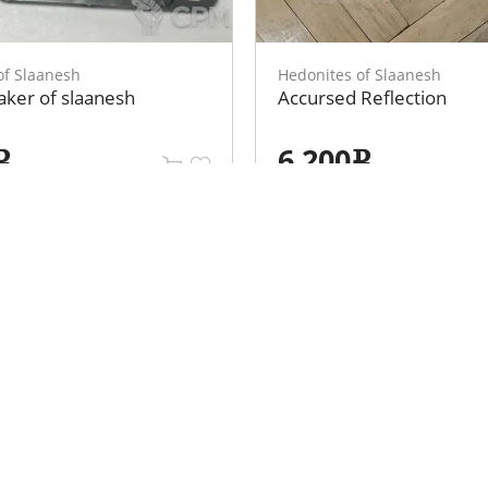
of Slaanesh
Hedonites of Slaanesh
ker of slaanesh
Accursed Reflection
6 200
e
e
ция
Личный кабинет
Вход
 клубов
Регистрация
Забыли пароль?