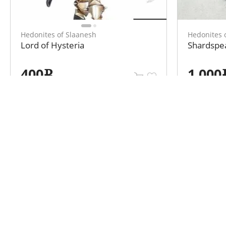
Hedonites of Slaanesh
Hedonites 
Lord of Hysteria
Shardspea
400
1 000
e
Каталог объявлений
Информа
Варгеймы
Клубы
Стендовые модели
Мероприятия
Все для моделирования
О нас
Настольные игры
Контакты
Ролевые игры
Оплата