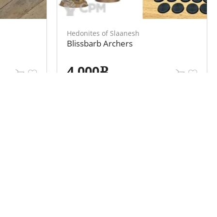
Hedonites of Slaanesh
Blissbarb Archers
4 000
e
Мы в социальных сетях
Разместить объявление