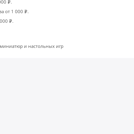
 000
.
e
за от 1 000
.
e
 000
.
e
 миниатюр и настольных игр