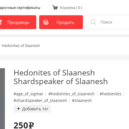
арочные сертификаты
Корзина
( 0 )
Продавцы
Продать
Hedonites of Slaanesh
Hedonites of Slaanesh
Shardspeaker of Slaanesh
#age_of_sigmar
#hedonites_of_slaanesh
#hedonites
#shardspeaker_of_slaanesh
#slaanesh
Добавить тег
250
e