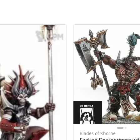
Khorne
Blades of Khorne
 Ritualist
Exalted Deathbringer wi