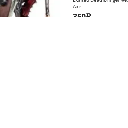
Axe
350
e
ция
Личный кабинет
Вход
 клубов
Регистрация
Забыли пароль?
омощь