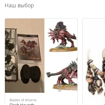
Наш выбор
Blades of Khorne
Blades of 
Flesh Hounds
Realmgore