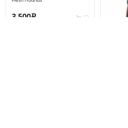
3 500
400
e
e
Каталог объявлений
Информа
Варгеймы
Клубы
Стендовые модели
Мероприятия
Все для моделирования
О нас
Настольные игры
Контакты
Ролевые игры
Оплата
Экшен-фигурки
Доставка
Коллекционные карточные игры
Услуги
LEGO
Справка и п