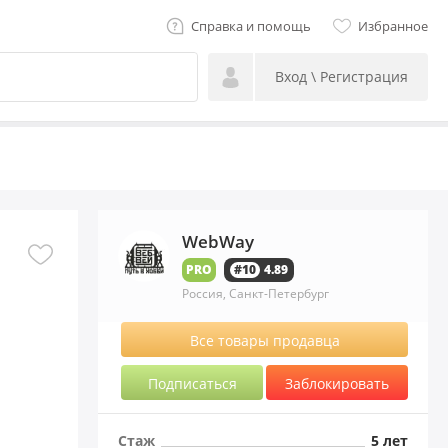
Справка и помощь
Избранное
Вход \ Регистрация
WebWay
PRO
#10
4.89
Россия, Санкт-Петербург
Все товары продавца
Подписаться
Заблокировать
Стаж
5 лет