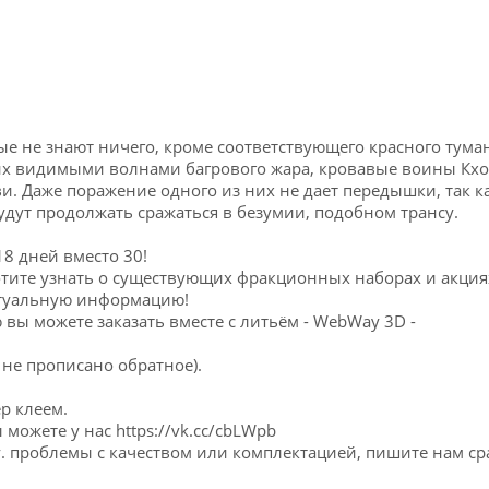
ые не знают ничего, кроме соответствующего красного тума
 них видимыми волнами багрового жара, кровавые воины Кхо
и. Даже поражение одного из них не дает передышки, так к
дут продолжать сражаться в безумии, подобном трансу.
8 дней вместо 30!
хотите узнать о существующих фракционных наборах и акциях
ктуальную информацию!
 вы можете заказать вместе с литьём - WebWay 3D -
 не прописано обратное).
р клеем.
 можете у нас https://vk.cc/cbLWpb
у. проблемы с качеством или комплектацией, пишите нам сра