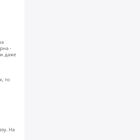
на
рна -
ак даже
, то
зу. На