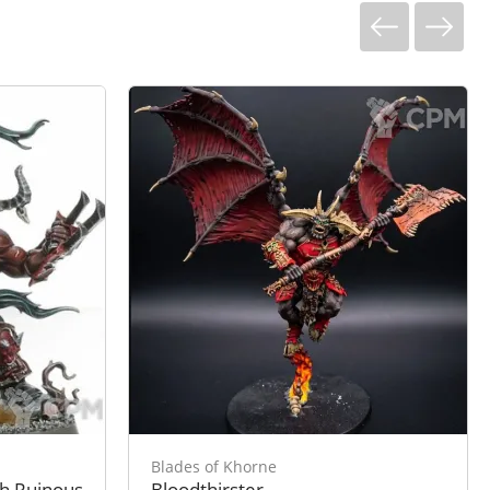
Blades of Khorne
th Ruinous
Bloodthirster