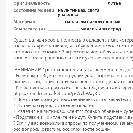
Оригинальность
литье
Состояние модели
на литниках, снята
упаковка
Материал
смола, литьевой пластик
Комплектация
модель или отряд
Существа, чья ярость полностью овладела ими, котор
гнева, чья ярость такова, что буквально исходит от
это масса интенсивной агрессии и чистой жажды кров
самые тяжело раненные из этих ужасающих воинов бу
!ВНИМАНИЕ! Срок выполнения заказов уменьшен до 1
! Если вам требуется инструкция для сборки или вы 
пишите нам, сориентируем и подскажем где найти а
! Качественная, профессиональная 3Д печать, которую
https://minifreemarket.com/p/WebWay3D
+ Все литые позиции изготавливаются под заказ (если
+ Литьё, материал литьевой пластик.
+ Изделия на литниках. Клеится только обычным супе
- Подставки в комплекте не идут. Купить подставки вы
? Если у вас возникли вопросы по полученному заказ
все вопросы ответим, все сложности решим.