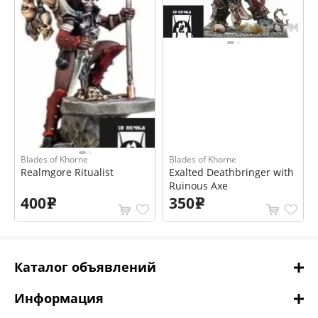
Blades of Khorne
Blades of Khorne
Realmgore Ritualist
Exalted Deathbringer with
Ruinous Axe
400
350
e
e
Каталог объявлений
Информация