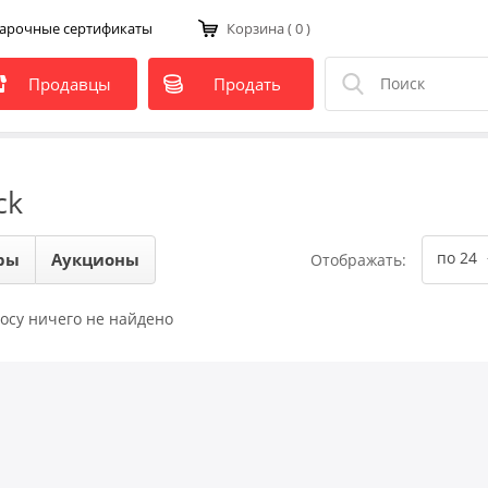
арочные сертификаты
Корзина
( 0 )
Продавцы
Продать
ck
по 24
ры
Аукционы
Отображать:
осу ничего не найдено