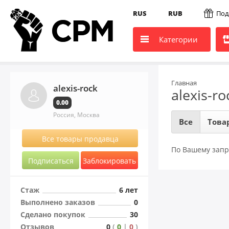
RUS
RUB
Под
Категории
Главная
alexis-rock
alexis-ro
0.00
Россия, Москва
Все
Това
Все товары продавца
По Вашему запр
Подписаться
Заблокировать
Стаж
6 лет
Выполнено заказов
0
Сделано покупок
30
Отзывов
0
(
0
|
0
)