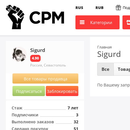
RUS
RUB
Под
Категории
Главная
Sigurd
Sigurd
4.90
Россия, Севастополь
Все
Това
Все товары продавца
По Вашему запр
Подписаться
Заблокировать
Стаж
7 лет
Подписчики
3
Выполнено заказов
32
Сделано покупок
51