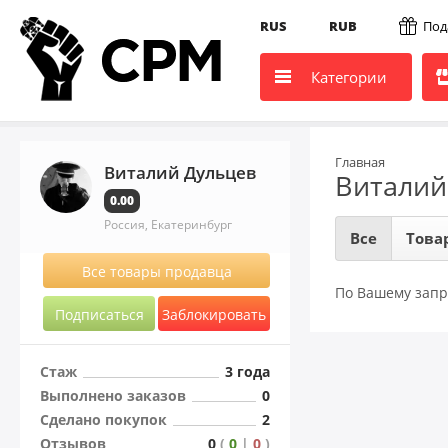
RUS
RUB
Под
Категории
Главная
Виталий Дульцев
Виталий
0.00
Россия, Екатеринбург
Все
Това
Все товары продавца
По Вашему запр
Подписаться
Заблокировать
Стаж
3 года
Выполнено заказов
0
Сделано покупок
2
Отзывов
0
(
0
|
0
)