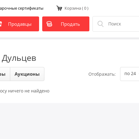
арочные сертификаты
Корзина
( 0 )
Продавцы
Продать
 Дульцев
по 24
ры
Аукционы
Отображать:
осу ничего не найдено